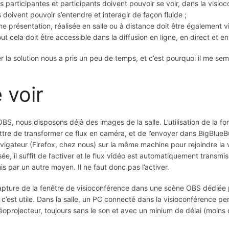
es participantes et participants doivent pouvoir se voir, dans la visioc
ls doivent pouvoir s’entendre et interagir de façon fluide ;
ne présentation, réalisée en salle ou à distance doit être également vi
out cela doit être accessible dans la diffusion en ligne, en direct et en
r la solution nous a pris un peu de temps, et c’est pourquoi il me semb
 voir
BS, nous disposons déjà des images de la salle. L’utilisation de la fon
tre de transformer ce flux en caméra, et de l’envoyer dans BigBlueButto
vigateur (Firefox, chez nous) sur la même machine pour rejoindre la
ée, il suffit de l’activer et le flux vidéo est automatiquement transmi
is par un autre moyen. Il ne faut donc pas l’activer.
pture de la fenêtre de visioconférence dans une scène OBS dédiée p
c’est utile. Dans la salle, un PC connecté dans la visioconférence p
éoprojecteur, toujours sans le son et avec un minium de délai (moins