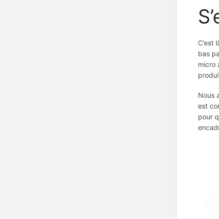
S’
C’est 
bas pa
micro 
produi
Nous a
est co
pour q
encadr