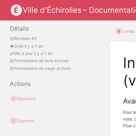
Ville d'Échirolles – Documentat
Détails
Livres
Révision #2
Créé il y a 1 an
Mis à jour il y a 1 an
I
Permissions de livre actives
Permissions de page actives
(
Actions
Révisions
Ava
Pour l
vote, 
Exporter
Pour c