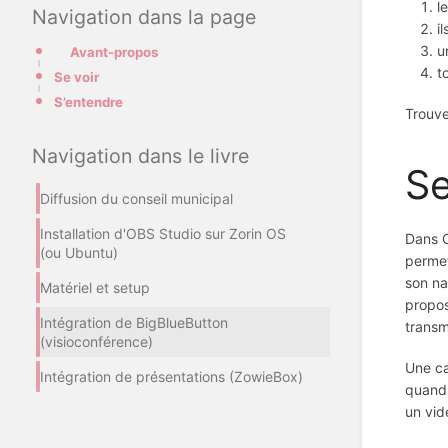
l
Navigation dans la page
i
u
Avant-propos
t
Se voir
S’entendre
Trouve
Navigation dans le livre
Se
Diffusion du conseil municipal
Installation d'OBS Studio sur Zorin OS
Dans O
(ou Ubuntu)
permet
son na
Matériel et setup
propos
Intégration de BigBlueButton
transm
(visioconférence)
Une ca
Intégration de présentations (ZowieBox)
quand 
un vid