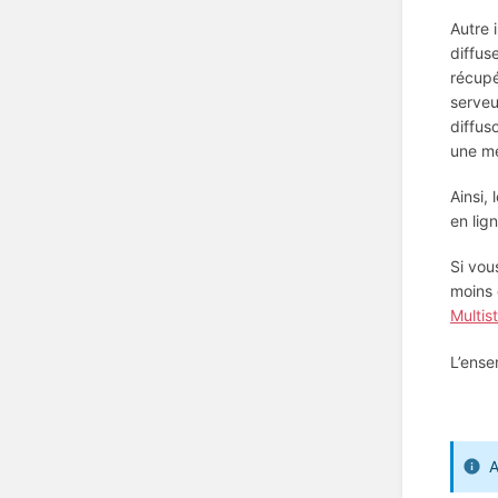
Autre 
diffus
récupé
serveu
diffus
une me
Ainsi,
en lig
Si vou
moins 
Multi
L’ense
A