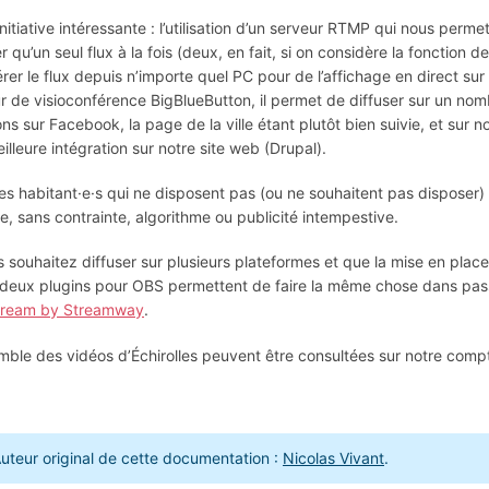
initiative intéressante : l’utilisation d’un serveur RTMP qui nous perm
er qu’un seul flux à la fois (deux, en fait, si on considère la fonction 
rer le flux depuis n’importe quel PC pour de l’affichage en direct sur 
r de visioconférence BigBlueButton, il permet de diffuser sur un nomb
ons sur Facebook, la page de la ville étant plutôt bien suivie, et sur 
illeure intégration sur notre site web (Drupal).
 les habitant·e·s qui ne disposent pas (ou ne souhaitent pas dispose
ne, sans contrainte, algorithme ou publicité intempestive.
s souhaitez diffuser sur plusieurs plateformes et que la mise en pla
deux plugins pour OBS permettent de faire la même chose dans pas
stream by Streamway
.
mble des vidéos d’Échirolles peuvent être consultées sur notre comp
uteur original de cette documentation :
Nicolas Vivant
.